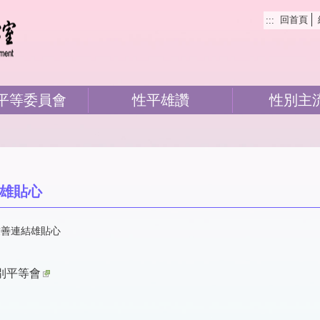
回首頁
:::
平等委員會
性平雄讚
性別主
雄貼心
友善連結雄貼心
別平等會