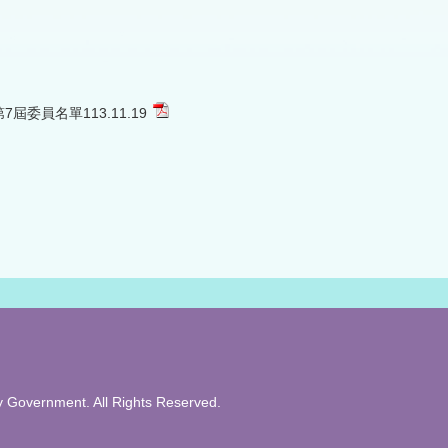
7屆委員名單113.11.19
overnment. All Rights Reserved.